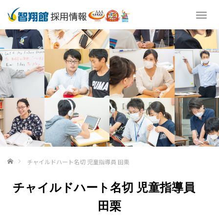
T
o
g
g
l
e
n
a
v
i
g
a
t
i
o
ホーム
チャイルドハート名切 児童指導員 田栗
n
チャイルドハート名切 児童指導員
田栗