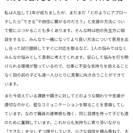
私は入社して1年が経ちましたが、まだまだ「どのようにアプロー
チしたら“できる”や自信に繋がるのだろう」と支援の方法につい
て壁にぶつかることも多くあります。そんな時は他の先生方に相
談をすると、みんなで一緒になってより良い方法について意見を出
し合って試行錯誤してすぐに対応を取るなど、1人の悩みではなく
みんなの悩みとして真剣に考えてくれます。安心して悩みを打ち明
けられる環境が整っているので、仕事に不安な気持ちを抱えること
なく目の前の子ども達一人ひとりに真摯に向き合うことができて
います。
また今抱えている課題や躓きに対してどのような関わりや支援が
適切なのかと、密なコミュニケーションを取ることを意識してし
ています。なので職員の連帯感も強く、同じ目標を持って子ども達
のために奮闘しています。これからも気持ちに寄り添いながら
「できた」を少しずつ増やしていき、小さな自信を積み重ねて、大