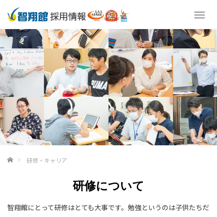
T
o
g
g
l
e
n
a
v
i
g
a
t
i
o
ホーム
研修・キャリア
n
研修について
智翔館にとって研修はとても大事です。勉強というのは子供たちだ