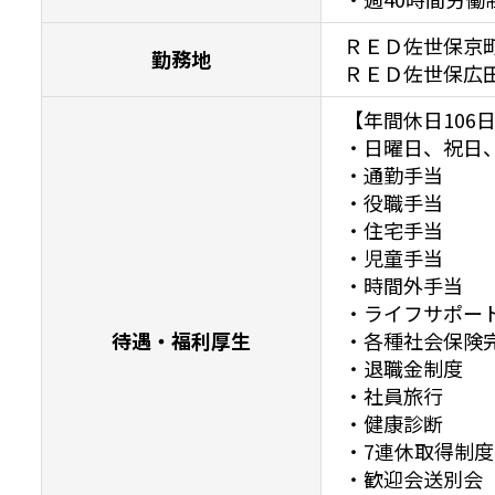
ＲＥＤ佐世保京
勤務地
ＲＥＤ佐世保広
【年間休日106日
・日曜日、祝日
・通勤手当

・役職手当

・住宅手当

・児童手当

・時間外手当

・ライフサポー
待遇・福利厚生
・各種社会保険完
・退職金制度

・社員旅行

・健康診断

・7連休取得制度

・歓迎会送別会
