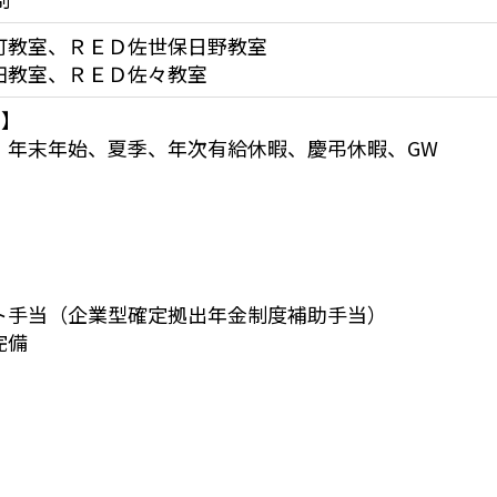
町教室、ＲＥＤ佐世保日野教室

田教室、ＲＥＤ佐々教室
】

、年末年始、夏季、年次有給休暇、慶弔休暇、GW

ト手当（企業型確定拠出年金制度補助手当）

備
