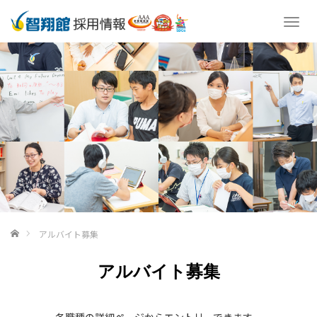
T
o
g
g
l
e
n
a
v
i
g
a
t
i
o
ホーム
アルバイト募集
n
アルバイト募集