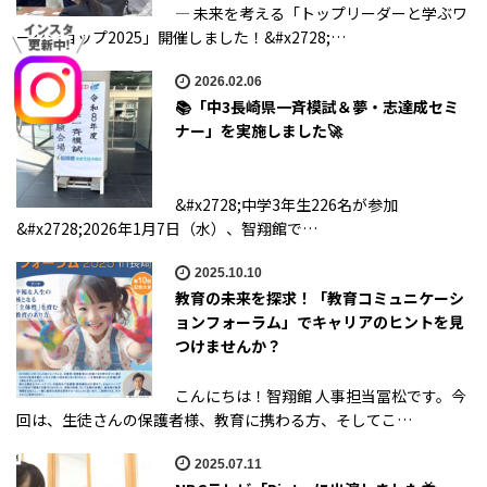
― 未来を考える「トップリーダーと学ぶワ
ークショップ2025」開催しました！&#x2728;…
2026.02.06
📚「中3長崎県一斉模試＆夢・志達成セミ
ナー」を実施しました🚀
&#x2728;中学3年生226名が参加
&#x2728;2026年1月7日（水）、智翔館で…
2025.10.10
教育の未来を探求！「教育コミュニケーシ
ョンフォーラム」でキャリアのヒントを見
つけませんか？
こんにちは！智翔館 人事担当冨松です。今
回は、生徒さんの保護者様、教育に携わる方、そしてこ…
2025.07.11