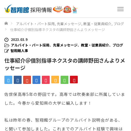
T
o
g
ホーム
アルバイト・パート採用
,
先輩メッセージ
,
教室・従業員紹介
,
ブログ
g
仕事紹介＠個別指導ネクスタの講師野田さんよりメッセージ
l
e
2023.03.9
n
アルバイト・パート採用
、
先輩メッセージ
、
教室・従業員紹介
、
ブログ
a
智翔館人事
v
仕事紹介＠個別指導ネクスタの講師野田さんよりメ
i
ッセージ
g
a
t
i
o
佐世保高専5年の野田です。高専では吹奏楽部に所属していま
n
した。今春から愛知県の大学に編入します！
私は昨年の春、智翔館グループのアルバイト説明会がある、
と聞いて参加しました。これまでのアルバイト経験で興味は