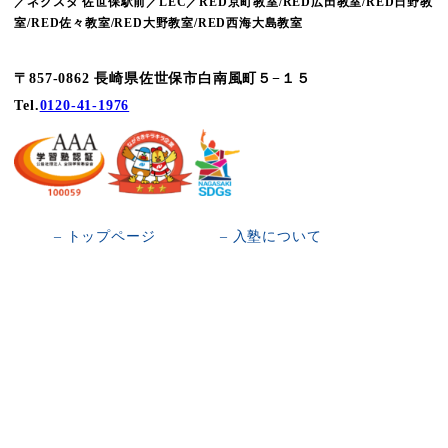
／ネクスタ 佐世保駅前／LEC／RED京町教室/RED広田教室/RED日野教
室/RED佐々教室/RED大野教室/RED西海大島教室
〒857-0862 長崎県佐世保市白南風町５−１５
Tel.
0120-41-1976
– トップページ
– 入塾について
– 智翔館とは
– 校舎一覧
– 小学生コース
– 中学生コース
– お問い合わせ
– 高校･浪人生コース
– 個人情報保護方針
– オンライン塾