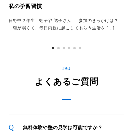
私の学習習慣
に
日野中２年生 蛭子谷 透子さん ― 参加のきっかけは？
受講
「朝が弱くて、毎日両親に起こしてもらう生活を […]
りま
FAQ
よくあるご質問
Q
無料体験や塾の見学は可能ですか？