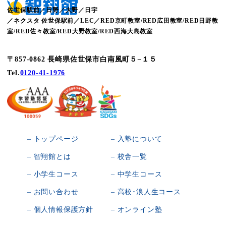
佐世保駅前／日野／大野／日宇
／ネクスタ 佐世保駅前／LEC／RED京町教室/RED広田教室/RED日野教
室/RED佐々教室/RED大野教室/RED西海大島教室
〒857-0862 長崎県佐世保市白南風町５−１５
Tel.
0120-41-1976
– トップページ
– 入塾について
– 智翔館とは
– 校舎一覧
– 小学生コース
– 中学生コース
– お問い合わせ
– 高校･浪人生コース
– 個人情報保護方針
– オンライン塾