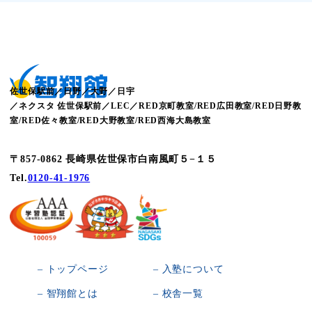
佐世保駅前／日野／大野／日宇
／ネクスタ 佐世保駅前／LEC／RED京町教室/RED広田教室/RED日野教
室/RED佐々教室/RED大野教室/RED西海大島教室
〒857-0862 長崎県佐世保市白南風町５−１５
Tel.
0120-41-1976
– トップページ
– 入塾について
– 智翔館とは
– 校舎一覧