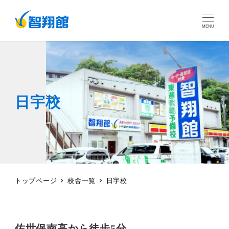
MENU
日宇校
トップページ
校舎一覧
日宇校
佐世保南高から徒歩5分。