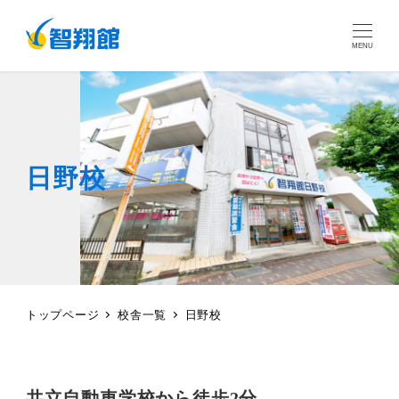
MENU
日野校
トップページ
校舎一覧
日野校
共立自動車学校から徒歩2分。