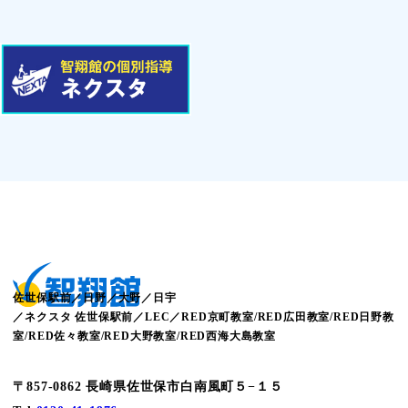
佐世保駅前／日野／大野／日宇
／ネクスタ 佐世保駅前／LEC／RED京町教室/RED広田教室/RED日野教
室/RED佐々教室/RED大野教室/RED西海大島教室
〒857-0862 長崎県佐世保市白南風町５−１５