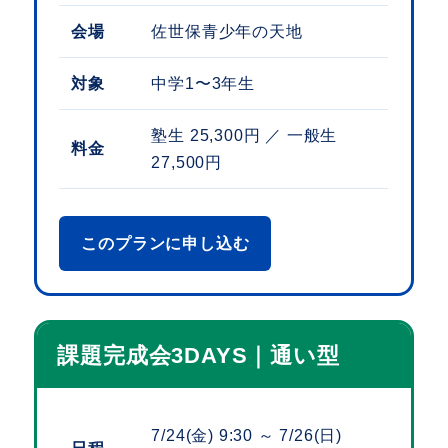
会場
佐世保青少年の天地
対象
中学1〜3年生
塾生 25,300円 ／ 一般生
料金
27,500円
このプランに申し込む
課題完成会3DAYS｜通い型
7/24(金) 9:30 ～ 7/26(日)