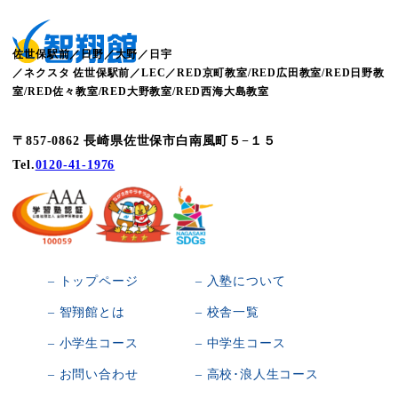
佐世保駅前／日野／大野／日宇
／ネクスタ 佐世保駅前／LEC／RED京町教室/RED広田教室/RED日野教
室/RED佐々教室/RED大野教室/RED西海大島教室
〒857-0862 長崎県佐世保市白南風町５−１５
Tel.
0120-41-1976
– トップページ
– 入塾について
– 智翔館とは
– 校舎一覧
– 小学生コース
– 中学生コース
– お問い合わせ
– 高校･浪人生コース