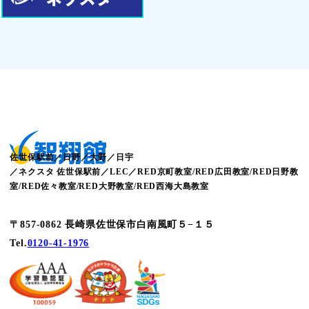
佐世保駅前／日野／大野／日宇
／ネクスタ 佐世保駅前／LEC／RED京町教室/RED広田教室/RED日野教
室/RED佐々教室/RED大野教室/RED西海大島教室
〒857-0862 長崎県佐世保市白南風町５−１５
Tel.
0120-41-1976