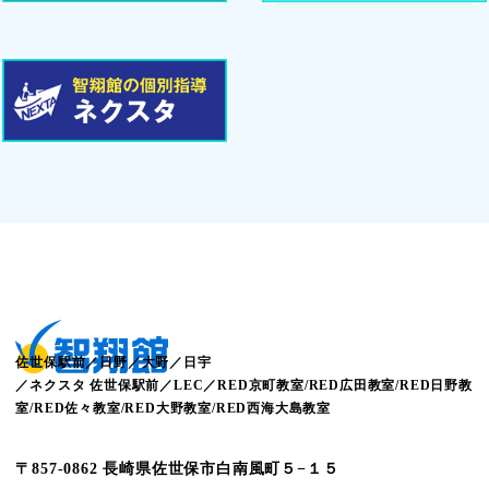
佐世保駅前／日野／大野／日宇
／ネクスタ 佐世保駅前／LEC／RED京町教室/RED広田教室/RED日野教
室/RED佐々教室/RED大野教室/RED西海大島教室
〒857-0862 長崎県佐世保市白南風町５−１５