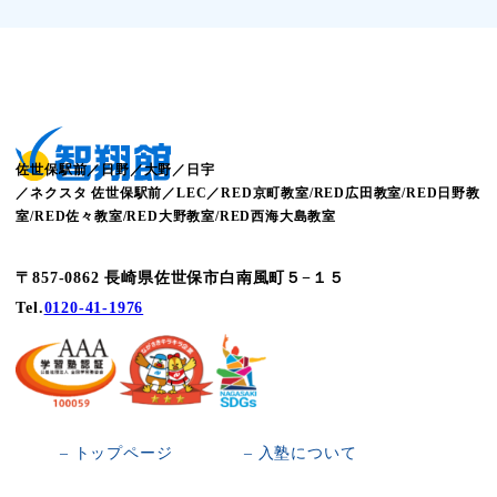
佐世保駅前／日野／大野／日宇
／ネクスタ 佐世保駅前／LEC／RED京町教室/RED広田教室/RED日野教
室/RED佐々教室/RED大野教室/RED西海大島教室
〒857-0862 長崎県佐世保市白南風町５−１５
Tel.
0120-41-1976
– トップページ
– 入塾について
– 智翔館とは
– 校舎一覧