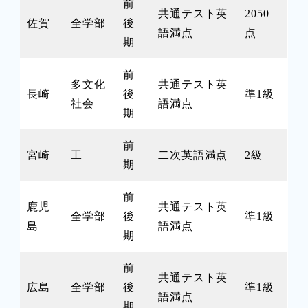
前
共通テスト英
2050
佐賀
全学部
後
語満点
点
期
前
多文化
共通テスト英
長崎
後
準1級
社会
語満点
期
前
宮崎
工
二次英語満点
2級
期
前
鹿児
共通テスト英
全学部
後
準1級
島
語満点
期
前
共通テスト英
広島
全学部
後
準1級
語満点
期