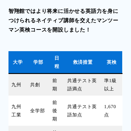
智翔館ではより将来に活かせる英語力を身に
つけられるネイティブ講師を交えたマンツー
マン英検コースを開設しました！
日
大学
学部
救済措置
英検
程
前
共通テスト英
準1級
九州
共創
期
語満点
以上
前
九州
共通テスト英
1,670
全学部
後
工業
語加点
点
期