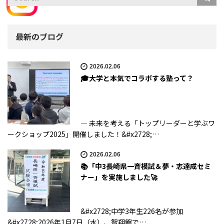
最新のブログ
2026.02.06
🎓大学と本気でコラボする塾って？
― 未来を考える「トップリーダーと学ぶワ
ークショップ2025」開催しました！&#x2728;…
2026.02.06
📚「中3長崎県一斉模試＆夢・志達成セミ
ナー」を実施しました🚀
&#x2728;中学3年生226名が参加
&#x2728;2026年1月7日（水）、智翔館で…