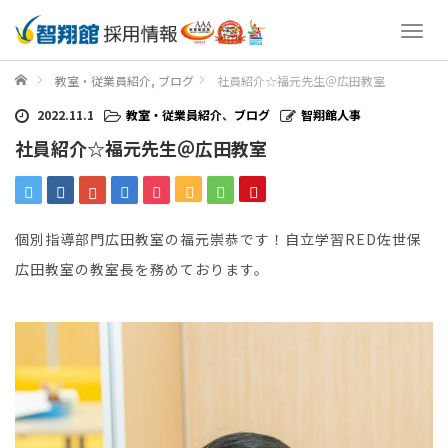
T
o
g
ホーム
教室・従業員紹介
,
ブログ
社員紹介☆福元先生＠広田教室
g
l
2022.11.1
教室・従業員紹介
、
ブログ
智翔館人事
e
社員紹介☆福元先生＠広田教室
n
a
v
i
g
個別指導部門広田教室の福元崇恭です！自立学習RED佐世保
a
広田教室の教室長を務めております。
t
i
o
n